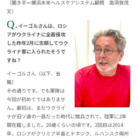
（聞き手＝横浜未来ヘルスケアシステム顧問 高須賀茂
文）
Q.
イーゴルさんは、ロシ
アがウクライナに全面侵攻
した昨年2月に志願してウク
ライナ軍に入られたそうで
すね？
イーゴルさん（以下、省
略）
――その通りです。でも軍隊は
今回が初めてではありませ
ん。最初は、まだウクライ
ナが旧ソ連の一員だった時代に徴兵されて、陸軍に2年
間在籍しました。20歳くらいの頃です。2回目は2014
年、ロシアがクリミア半島とドネツク、ルハンスク両州