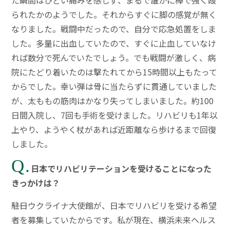
た瞬間はひどい痛みを感じず、まるで誰かに棒で強く殴
られたかのようでした。それからすぐに脚の感覚が無く
なりました。戦闘中だったので、自分で応急処置をしま
した。多量に出血していたので、すぐに止血していなけ
れば数分で死んでいたでしょう。でも戦闘が激しく、病
院にたどり着いたのは撃たれてから15時間以上もたって
からでした。幸い弾は骨に当たらずに貫通していました
が、太ももの筋肉はかなり失ってしまいました。約100
日間入院し、7回も手術を受けました。リハビリも1年以
上やり、ようやく杖があれば近距離なら歩けるまで回復
しました。
Q.
日本でリハビリテーションを受けることになった
きっかけは？
――駐日ウクライナ大使館が、日本でリハビリを受ける希望
者を募集していたからです。私が現在、横浜未来ヘルス