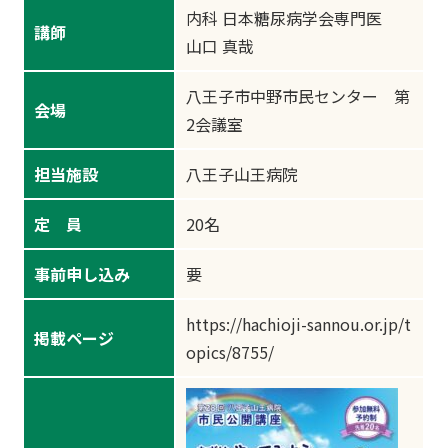
内科 日本糖尿病学会専門医
講師
山口 真哉
八王子市中野市民センター 第
会場
2会議室
担当施設
八王子山王病院
定 員
20名
事前申し込み
要
https://hachioji-sannou.or.jp/t
掲載ページ
opics/8755/