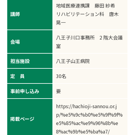
地域医療連携課 藤田 紗希
講師
リハビリテーション科 唐木
晃一
八王子川口事務所 2 階大会議
会場
室
担当施設
八王子山王病院
定 員
30名
事前申し込み
要
https://hachioji-sannou.or.j
p/%e5%9c%b0%e5%9f%9f%
掲載ページ
e5%85%ac%e9%96%8b%e
8%ac%9b%e5%ba%a7/