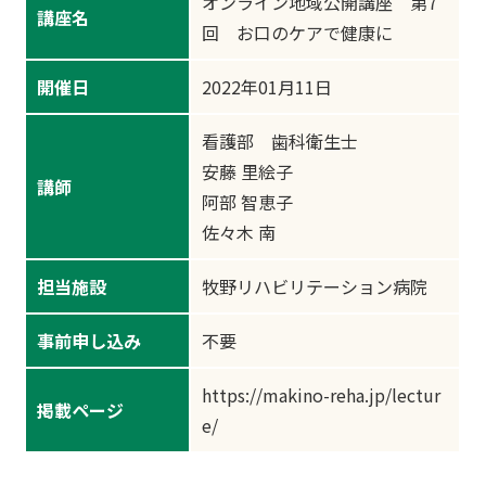
オンライン地域公開講座 第7
講座名
回 お口のケアで健康に
開催日
2022年01月11日
看護部 歯科衛生士
安藤 里絵子
講師
阿部 智恵子
佐々木 南
担当施設
牧野リハビリテーション病院
事前申し込み
不要
https://makino-reha.jp/lectur
掲載ページ
e/