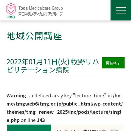
地域公開講座
2022年01月11日(火) 牧野リハ
開催終了
ビリテーション病院
Warning
: Undefined array key "lecture_time" in
/ho
me/tmgweb6/tmg.or.jp/public_html/wp-content/
themes/tmg_renew_2025/inc/pods/lecture/singl
e.php
on line
143