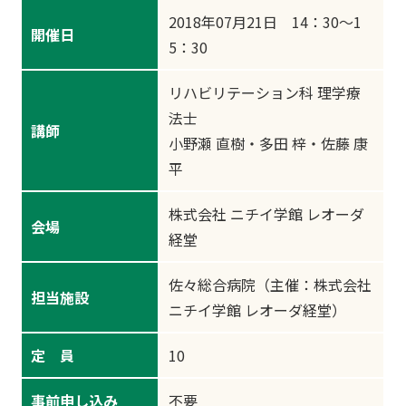
2018年07月21日 14：30～1
開催日
5：30
リハビリテーション科 理学療
法士
講師
小野瀬 直樹・多田 梓・佐藤 康
平
株式会社 ニチイ学館 レオーダ
会場
経堂
佐々総合病院（主催：株式会社
担当施設
ニチイ学館 レオーダ経堂）
定 員
10
事前申し込み
不要