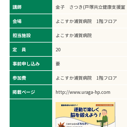
講師
金子 さつき(戸塚共立健康支援室
会場
よこすか浦賀病院 1階フロア
担当施設
よこすか浦賀病院
定 員
20
事前申し込み
要
参加費
よこすか浦賀病院 1階フロア
掲載ページ
http://www.uraga-hp.com