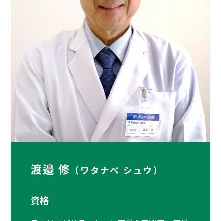
渡邉 修
（ワタナベ シュウ）
資格