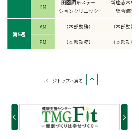
田園調布ステー
新座志木中
PM
ションクリニック
総合病院
AM
（本部勤務）
（本部勤務
第5週
PM
（本部勤務）
（本部勤務
ページトップへ戻る