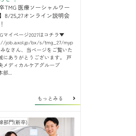
7卒TMG 医療ソーシャルワー
】8/25,27オンライン説明会
！
MGマイぺージ2027はコチラ▼
://job.axol.jp/bx/s/tmg_27/myp
e/ みなさん、当ページをご覧いた
誠にありがとうございます。 戸
央メディカルケアグループ
部...
もっとみる
線部門(新卒)