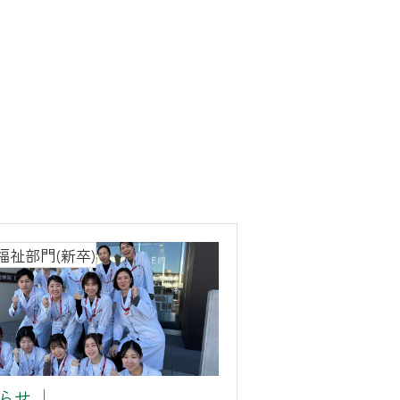
福祉部門(新卒)
らせ
│