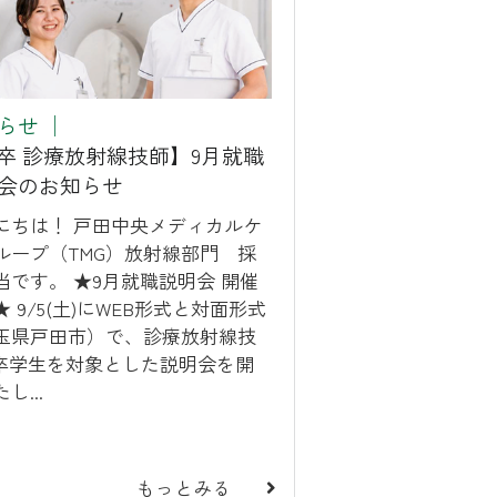
らせ
│
7卒 診療放射線技師】9月就職
会のお知らせ
にちは！ 戸田中央メディカルケ
ループ（TMG）放射線部門 採
当です。 ★9月就職説明会 開催
 9/5(土)にWEB形式と対面形式
玉県戸田市）で、診療放射線技
7卒学生を対象とした説明会を開
し...
もっとみる