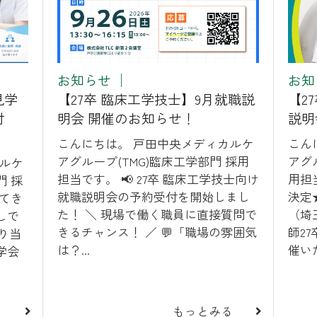
お知らせ
│
お知
見学
【27卒 臨床工学技士】9月就職説
【2
付
明会 開催のお知らせ！
説明
こんにちは。 戸田中央メディカルケ
こん
アグループ(TMG)臨床工学部門 採用
アグ
ルケ
担当です。 📢 27卒 臨床工学技士向け
用担
門 採
就職説明会の予約受付を開始しまし
決定★
てき
た！ ＼ 現場で働く職員に直接質問で
（埼
しで
きるチャンス！ ／ 💬「職場の雰囲気
師2
より当
は？...
催いた
学会
る
もっとみる