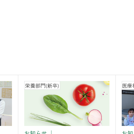
栄養部門(新卒)
医療
お知らせ
│
お知