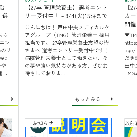
事務職
【27卒 管理栄養士】選考エント
【2
 選
リー受付中！～8/4(火)15時まで
カー
開催
こんにちは！ 戸田中央メディカルケ
ちら
アグループ（TMG）管理栄養士 採用
▼T
・エン
担当です。 27卒管理栄養士志望の皆
https
場のリ
さまへ 選考エントリー受付中です！
ag
eb
病院管理栄養士として働きたい、そ
だき
ーや
の夢や強い気持ちがある方、ぜひお
田中
通し
待ちしておりま...
TMG本
る
もっとみる
お知らせ
放射