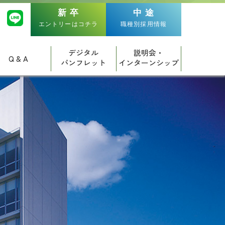
新 卒
中 途
エントリーはコチラ
職種別採用情報
デジタル
説明会・
Q & A
パンフレット
インターンシップ