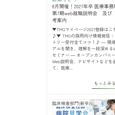
8月開催！2027年卒 医療
第7期web就職説明会 及び
考案内
▼TMGマイページ2027登録はこ
♪▼ TMGの採用向け情報発信
トリー受付全てココ！♪ ― 現
アルを聞き、理解を一段深めるW
セミナー ― オープンカンパニ
Web説明会、ナビサイトなどを
て、医療...
もっとみ
臨床検査部門(新卒)