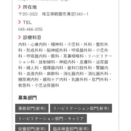
所在地
〒351-0023 埼玉県朝霞市溝沼1340−1
TEL
048-466-2055
診療科目
内科・心療内科・精神科・小児科・外科・整形外
科・形成外科・脳神経外科・呼吸器外科・小児外
科・呼吸器内科・眼科・耳鼻咽喉科・リハビリテー
ション科・放射線科・神経内科・皮膚科・泌尿器
科・婦人科・循環器内科・歯科口腔外科・腎臓内
科・血液内科・麻酔科・消化器内科・消化器外科・
糖尿病内科・緩和ケア内科・乳腺外科・肛門外科・
救急科・小児泌尿器科
募集部門
事務部門(新卒)
リハビリテーション部門(新卒)
リハビリテーション部門 – キャリア
栄養部門(新卒)
臨床検査部門(新卒)