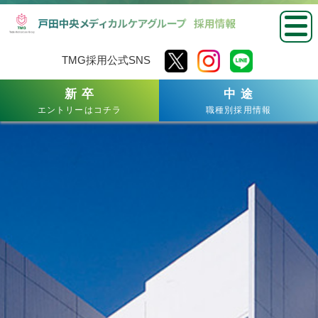
TMG採用公式SNS
新 卒
中 途
エントリーはコチラ
職種別採用情報