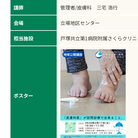
講師
管理者/皮膚科 三宅 浩行
会場
立場地区センター
担当施設
戸塚共立第1病院附属さくらクリニ
ポスター