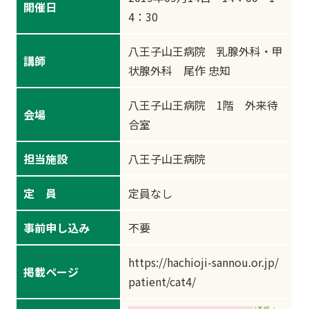
開催日
4：30
八王子山王病院 乳腺外科・甲
講師
状腺外科 尾作 忠知
八王子山王病院 1階 外来待
会場
合室
担当施設
八王子山王病院
定 員
定員なし
事前申し込み
不要
https://hachioji-sannou.or.jp/
掲載ページ
patient/cat4/