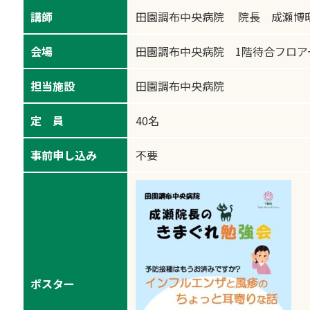
講師
田園調布中央病院 院長 成瀬博
会場
田園調布中央病院 1階待合フロア
担当施設
田園調布中央病院
定 員
40名
事前申し込み
不要
ポスター