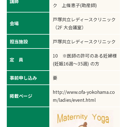
講師
ク 上條恵子(助産師)
戸塚共立レディースクリニック
会場
（2F 大会議室）
担当施設
戸塚共立レディースクリニック
10 ※医師の許可のある妊婦様
定 員
(妊娠16週～35週) の方
事前申し込み
要
http://www.ofa-yokohama.co
掲載ページ
m/ladies/event.html