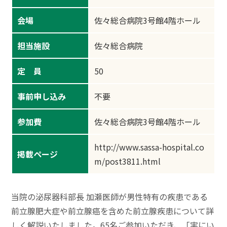
会場
佐々総合病院3号館4階ホール
担当施設
佐々総合病院
定 員
50
事前申し込み
不要
参加費
佐々総合病院3号館4階ホール
http://www.sassa-hospital.co
掲載ページ
m/post3811.html
当院の泌尿器科部長 加瀬医師が男性特有の疾患である
前立腺肥大症や前立腺癌を含めた前立腺疾患について詳
しく解説いたしました。65名ご参加いただき、「実にい