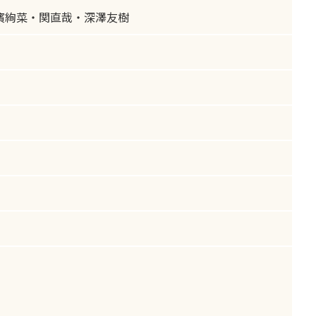
/濱絢菜・関直哉・深澤友樹