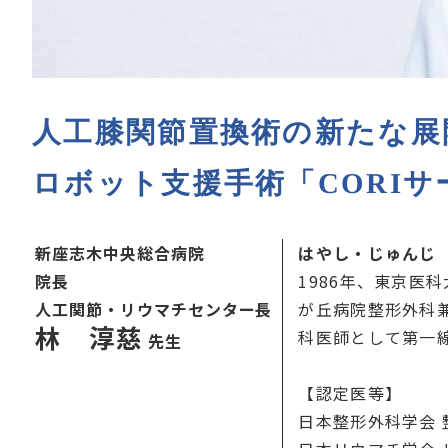
人工膝関節置換術の新たな展
ロボット支援手術「CORI
新座志木中央総合病院
はやし・じゅんじ
院長
1986年、東京医
人工関節・リウマチセンター長
が丘病院整形外科
林 淳慈
科医師として第一
先生
【認定医等】
日本整形外科学会