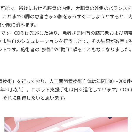
可能で、術後における脛骨の内側、大腿骨の外側のバランスを
、これまでO脚の患者さまの膝をまっすぐにしようとすると、
最小限に済みます。
です。CORIは先述した通り、患者さま固有の膝形態および靭
さま独自のシミュレーションを行うことで、その結果が数字で残
トです。施術者の“技術”や“勘”に頼ることもなくなりました
術」を行っており、人工関節置換術自体は年間180～200件行
23年5月時点）。ロボット支援手術は日々進化しています。CO
、それに期待したいと思います。