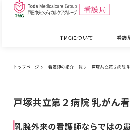
メ
イ
ン
コ
TMGについて
看護
ン
テ
ン
トップページ
看護師の紹介一覧
戸塚共立第２病院 
ツ
へ
移
戸塚共立第２病院 乳がん
動
乳腺外来の看護師ならではの