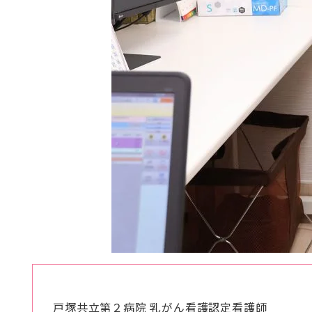
戸塚共立第２病院 乳がん看護認定看護師