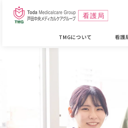
メ
イ
ン
コ
TMGについて
看護
ン
テ
ン
ツ
へ
移
動