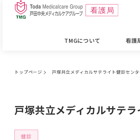
メ
イ
ン
コ
TMGについて
看護
ン
テ
ン
トップページ
戸塚共立メディカルサテライト健診センタ
ツ
へ
移
戸塚共立メディカルサテラ
動
健診