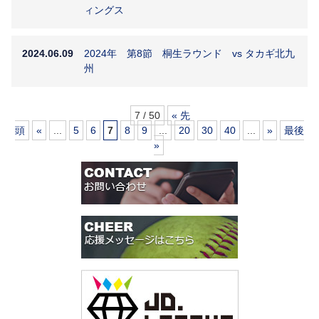
ィングス
2024.06.09
2024年 第8節 桐生ラウンド vs タカギ北九
州
7 / 50
« 先
頭
«
...
5
6
7
8
9
...
20
30
40
...
»
最後
»