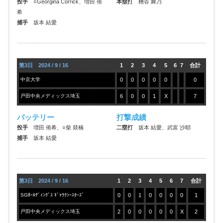
投手
○Georgina Corrick、増田 侑
本塁打
糟谷 舞乃
希
捕手
坂本 結愛
第3日 2024 / 9 / 16
1
2
3
4
5
6
7
合計
中京大学
0
0
0
0
0
0
戸田中央メディックス埼玉
6
0
0
1
X
7
バッテリー
打撃成績
投手
増田 侑希、○柴 燚楠
二塁打
坂本 結愛、武富 沙耶
捕手
坂本 結愛
第3日 2024 / 9 / 16
1
2
3
4
5
6
7
合計
SGﾎｰﾙﾃﾞｨﾝｸﾞｽ ｷﾞｬﾗｸｼｰｽﾀｰｽﾞ
0
0
1
0
0
0
0
1
戸田中央メディックス埼玉
2
0
0
0
0
0
X
2