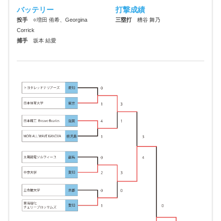
バッテリー
打撃成績
投手
○増田 侑希、Georgina
三塁打
糟谷 舞乃
Corrick
捕手
坂本 結愛