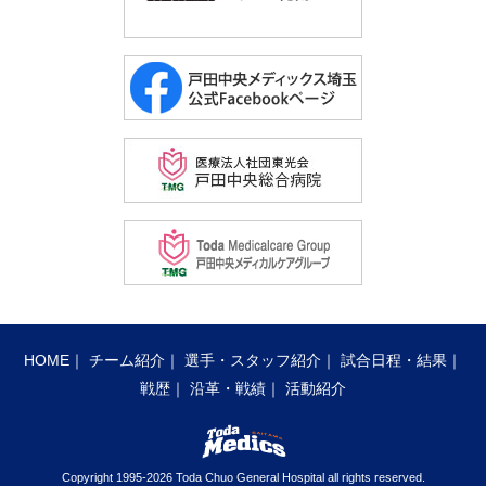
Ｈｏｎｄａ Reverta
0
0
1
0
0
0
0
0
1
戸田中央メディックス埼玉
0
0
0
1
0
0
0
1
バッテリー
打撃成績
８回からタイブレーク
タイブレーカー
バッテリー
打撃成績
投手 星加-五味
本塁打
バッテリー
打撃成績
捕手 坂本
三塁打
田中１ 水戸１ 長井１
投手
増田 侑希、ｱﾘｯｻ ﾃﾞﾝﾊﾑ、●ﾏﾗ
二塁打
武富 沙耶
バッテリー
打撃成績
投手
○オディシー アレキサンダー
本塁打
二塁打 高原
ｲｱ ﾒｲｿﾞﾝ
投手
中村 美樹 ○ジョーダン・テ
本塁打
捕手
鬼澤 麻純
三塁打
田中 江理奈
捕手
深沢 未花、ｸﾞｳｪﾝ ｽｳﾞｪｷｽ
ーラー
三塁打
二塁打
捕手
坂本 結愛
二塁打
水戸 久瑠実
準々決勝 2019 / 9 / 15
1
2
3
4
5
6
7
合計
IPU・環太平洋大学
０
０
０
０
０
０
０
０
準々決勝 2022 / 9 / 24
1
2
3
4
5
6
7
合計
準々決勝 2018 / 9 / 17
1
2
3
4
5
6
合計
戸田中央総合病院メディックス
１
１
２
０
２
０
×
６
戸田中央総合病院メディックス
0
0
0
0
0
0
0
0
takagi北九州WaterWave
0
0
0
0
0
0
0
バッテリー
打撃成績
ビックカメラ高崎ビークイーン
0
0
0
0
3
0
X
3
戸田中央総合病院Medics
1
2
3
0
0
1×
7
投手
ジョーダン-中村
本塁打
サム１ 長井１
得点差コールド
バッテリー
打撃成績
捕手 坂本
三塁打
高原１
HOME
チーム紹介
選手・スタッフ紹介
試合日程・結果
投手
●増田 侑希 冨永 亜美
本塁打
二塁打
バッテリー
戦歴
沿革・戦績
打撃成績
活動紹介
捕手
深沢 末花 鬼澤 麻純
三塁打
田島 萌愛
投手
○五味 彩華 星加 きらら
本塁打
田中 江理奈
二塁打
捕手
坂本 結愛
三塁打
二塁打
松本 由佳 田中 江理
準決勝 2019 / 9 / 16
1
2
3
4
5
6
7
合計
Copyright 1995-2026 Toda Chuo General Hospital all rights reserved.
奈 坂本 結愛