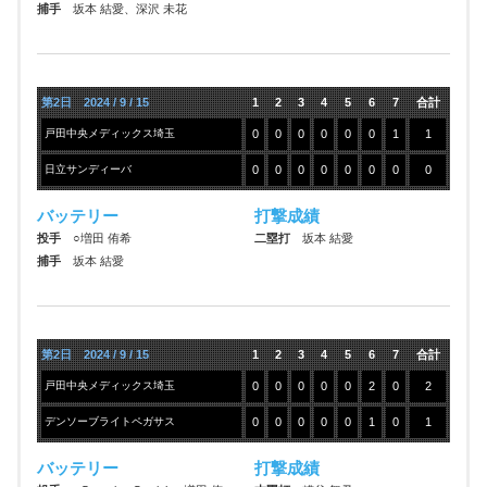
捕手
坂本 結愛、深沢 未花
第2日 2024 / 9 / 15
1
2
3
4
5
6
7
合計
戸田中央メディックス埼玉
0
0
0
0
0
0
1
1
日立サンディーバ
0
0
0
0
0
0
0
0
バッテリー
打撃成績
投手
○増田 侑希
二塁打
坂本 結愛
捕手
坂本 結愛
第2日 2024 / 9 / 15
1
2
3
4
5
6
7
合計
戸田中央メディックス埼玉
0
0
0
0
0
2
0
2
デンソーブライトペガサス
0
0
0
0
0
1
0
1
バッテリー
打撃成績