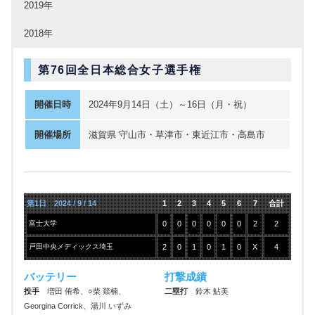
2019年
2018年
第76回全日本総合女子選手権
開催日時
2024年9月14日（土）～16日（月・祝）
開催場所
滋賀県 守山市・草津市・東近江市・高島市
第1日 2024 / 9 / 14
1
2
3
4
5
6
7
合計
富士大学
0
0
0
0
0
0
2
2
戸田中央メディックス埼玉
2
0
1
0
1
0
X
4
バッテリー
打撃成績
投手
増田 侑希、○柴 燚楠、
二塁打
鈴木 鮎美
Georgina Corrick、湯川 いずみ