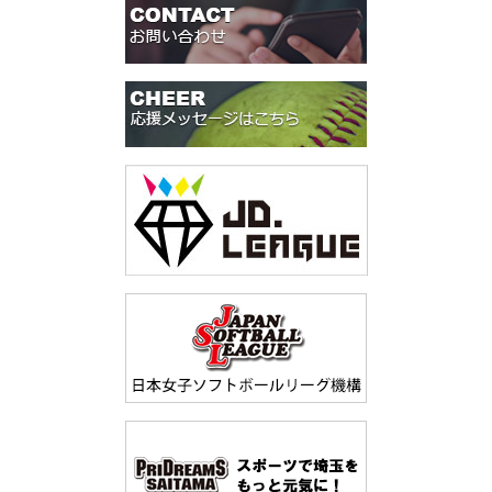
め1日順延
開催日時
開催場所
開催場所
2023年9月16日（土）～19日（火・予備日）
鹿児島県 南九州市
鹿児島県 指宿市・南九州市
開催場所
茨城県 常陸太田市
開催場所
佐賀県 太良町・白石町
第1日 2022 / 9 / 23
第1日 2019 / 9 / 14
1
1
2
2
3
3
4
4
5
5
6
7
6
8
7
合計
合計
第1日 2018 / 9 / 15
1
2
3
4
5
6
7
合計
園田学園女子大学
戸田中央総合病院メディックス
０
2
０
1
0
０
0
０
1
０
0
０
0
４
0
４
4
第1日 2023 / 9 / 16
1
2
3
4
5
6
7
合計
福井フェニックス
0
0
0
0
0
0
0
0
戸田中央総合病院メディックス
Dream Citrine
１
0
１
0
1
０
1
０
2
０
0
０
0
1X
０
２
5
MORI ALL WAVE KANOYA
0
0
0
0
0
0
0
0
戸田中央総合病院Medics
0
1
0
0
1
0
×
2
バッテリー
バッテリー
打撃成績
打撃成績
戸田中央メディックス埼玉
0
0
0
4
0
0
0
4
バッテリー
打撃成績
投手
投手
増田 侑希 湯川 いずみ ○オ
五味-中村
本塁打
本塁打
バッテリー
打撃成績
ディシー アレキサンダー
捕手
投手
上島-坂本
○五味 彩華
三塁打
三塁打
本塁打
今田 まな
本間 紀帆
捕手
捕手
深沢 末花 鬼澤 麻純
坂本 結愛
二塁打
二塁打
三塁打
鬼澤 麻純②
投手
○増田 侑希、ﾏﾗｲｱ ﾒｲｿﾞﾝ
本塁打
田島 萌愛
二塁打
捕手
深沢 未花、ｸﾞｳｪﾝ ｽｳﾞｪｷｽ
二塁打
三輪 玲奈、武富 沙耶
第2日 2022 / 9 / 24
第2日 2019 / 9 / 15
1
1
2
2
3
3
4
4
5
6
5
7
6
8
7
9
合計
合計
第3日 2018 / 9 / 17
1
2
3
4
5
6
7
8
合計
第2日 2023 / 9 / 18
1
2
3
4
5
6
7
合計
戸田中央総合病院メディックス
ウエントス
０
0
０
0
0
０
0
０
0
１
0
0
０
1
０
3
１
4
戸田中央総合病院Medics
1
0
0
0
0
0
0
2
3
トヨタレッドテリアーズ
0
0
0
0
0
0
6
6
SGホールディングス ギャラクシー
戸田中央総合病院メディックス
２
0
０
0
0
０
0
３
0
０
0
0
０
1
×
0
５
1