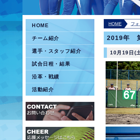
HOME
フォ
HOME
2019年
チーム紹介
選手・スタッフ紹介
10月19日
試合日程・結果
沿革・戦績
活動紹介