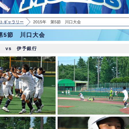
トギャラリー
2015年 第5節 川口大会
 第5節 川口大会
土) vs 伊予銀行