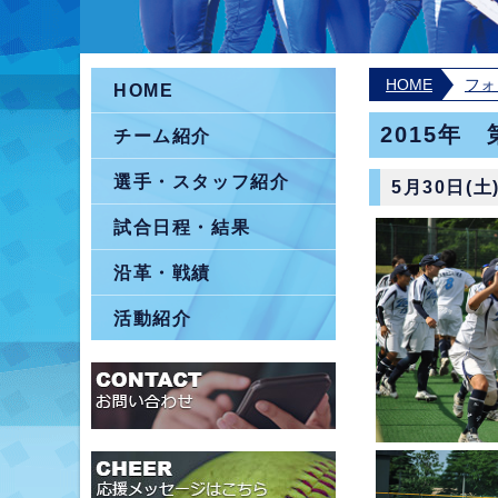
HOME
フォ
HOME
2015年
チーム紹介
選手・スタッフ紹介
5月30日(
試合日程・結果
沿革・戦績
活動紹介