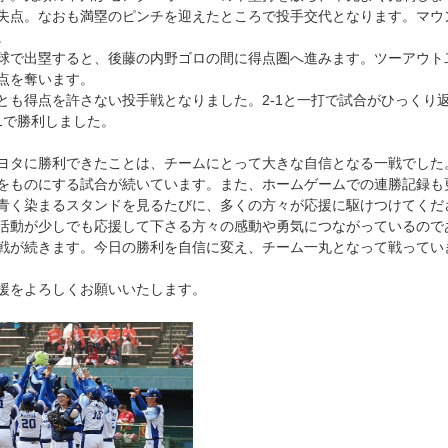
失点。なおも満塁のピンチを迎えたところで投手交代となります。マウ
。
球で出塁すると、後藤の内野ゴロの間に得点圏へ進みます。ツーアウト
点を奪います。
とも得点を許さない投手戦となりました。2-1と一打で試合がひっくり
1で勝利しました。
ヨタに勝利できたことは、チームにとって大きな自信となる一戦でした
をものにする試合が続いています。また、ホームゲームでの連勝記録も
青く染まるスタンドを見るたびに、多くの方々が応援に駆けつけてくだ
活動が少しでも応援して下さる方々の感動や勇気につながっているので
戦が続きます。今日の勝利を自信に変え、チーム一丸となって戦ってい
援をよろしくお願いいたします。