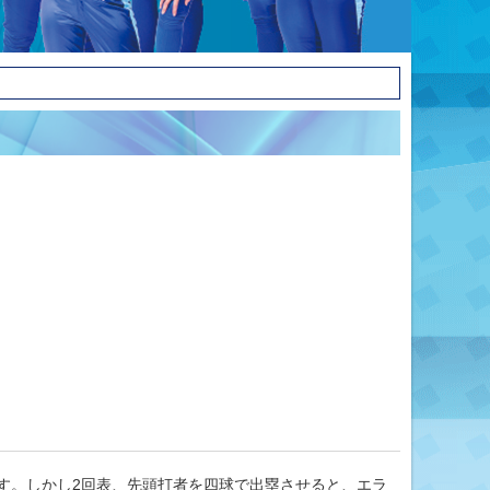
す。しかし2回表、先頭打者を四球で出塁させると、エラ