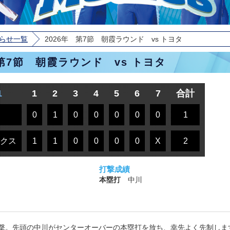
らせ一覧
2026年 第7節 朝霞ラウンド vs トヨタ
 第7節 朝霞ラウンド vs トヨタ
1
1
2
3
4
5
6
7
合計
0
1
0
0
0
0
0
1
クス
1
1
0
0
0
0
X
2
打撃成績
本塁打
中川
撃。先頭の中川がセンターオーバーの本塁打を放ち、幸先よく先制しま