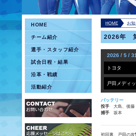
HOME
お知
HOME
2026年
チーム紹介
選手・スタッフ紹介
2026 / 5 / 3
試合日程・結果
トヨタ
沿革・戦績
戸田メディッ
活動紹介
バッテリー
投手
大島、後藤
捕手
坂本
初回裏、戸田の攻