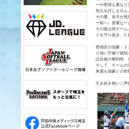
ーや死球も重なり
加点を許しません
その裏、岩月が死
ー前へ。貴重な一
その後は両チーム
ドを守り抜き、2-
西地区の強豪・ト
り強い守備で接戦
試合後の整列時、
そして、チームの
来週も強豪との対
引き続き熱いご声