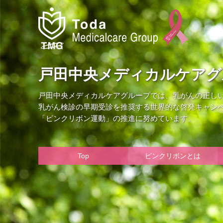
戸田中央メディカルケアグ
戸田中央メディカルケアグループでは、乳がんの正し
乳がん検診の早期受診を推奨する世界的な啓発キャン
「ピンクリボン運動」の推進に努めています。
Top
ピンクリボンとは