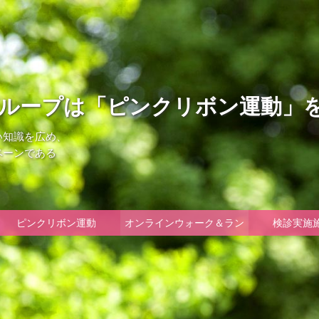
ループは「ピンクリボン運動」
い知識を広め、
ペーンである
ピンクリボン運動
オンラインウォーク＆ラン
検診実施