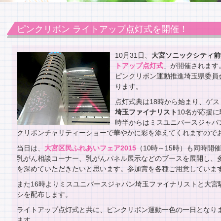
ピンクリボン ライトアップ点灯式を開催！
10月31日、
大宮ソニックシティ前
トアップ点灯式
」が開催されます
ピンクリボン運動推進埼玉県委員
ります。
点灯式典は18時から始まり、ゲス
埼玉ファイナリスト
10名が応援
時半からはミスユニバースジャパ
クリボンチャリティーショーで華やかに彩を添えてくれますので
当日は、
大宮区民ふれあいフェア2015
（10時～15時）も同時開
乳がん相談コーナー、乳がんパネル展示などのブースを展開し、
を深めていただきたいと思います。参加賞を各種ご用意していま
また16時よりミスユニバースジャパン埼玉ファイナリストと大宮
シを配布します。
ライトアップ点灯式と共に、ピンクリボン運動一色の一日となり
ます。