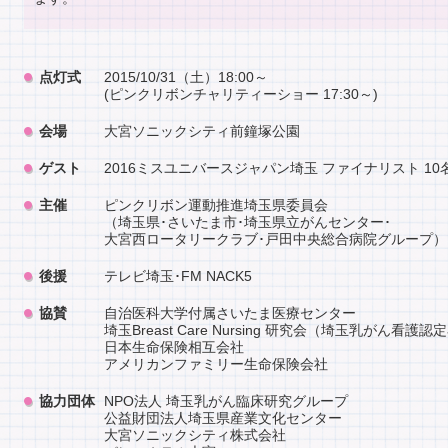
点灯式
2015/10/31（土）18:00～
(ピンクリボンチャリティーショー 17:30～)
会場
大宮ソニックシティ前鐘塚公園
ゲスト
2016ミスユニバースジャパン埼玉 ファイナリスト 10
主催
ピンクリボン運動推進埼玉県委員会
（埼玉県･さいたま市･埼玉県立がんセンター･
大宮西ロータリークラブ･戸田中央総合病院グループ）
後援
テレビ埼玉･FM NACK5
協賛
自治医科大学付属さいたま医療センター
埼玉Breast Care Nursing 研究会（埼玉乳がん看護
日本生命保険相互会社
アメリカンファミリー生命保険会社
協力団体
NPO法人 埼玉乳がん臨床研究グループ
公益財団法人埼玉県産業文化センター
大宮ソニックシティ株式会社