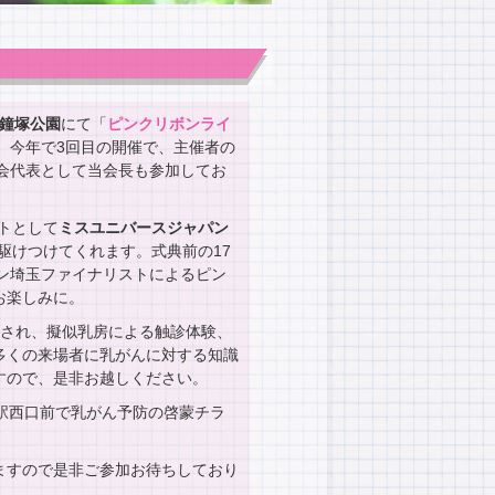
鐘塚公園
にて「
ピンクリボンライ
。今年で3回目の開催で、主催者の
会代表として当会長も参加してお
トとして
ミスユニバースジャパン
に駆けつけてくれます。式典前の17
ン埼玉ファイナリストによるピン
お楽しみに。
催され、擬似乳房による触診体験、
多くの来場者に乳がんに対する知識
すので、是非お越しください。
駅西口前で乳がん予防の啓蒙チラ
ますので是非ご参加お待ちしており